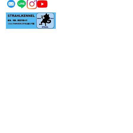
＊生体をお迎えの際はご家族の同意のもとお願い
致します。
＊リアルにお迎えをご検討のお客様のみご予約の
上ご見学承ります。
​＊当犬舎にいない犬種もお探し可能です。リアル
にお迎え可能な場合お探し致します。
​＊ロゴ、画像の無断転載はお断り致します。
代表：舛田 泰久
TEL：090-7390-8221
MAIL：
msdx@i.softbank.jp
福岡県福岡市南区桧原6-7-4
​各種カード対応（要手数料）
・JKC愛犬飼育管理士
・JKCハンドラーB級
・JKCトリマー C級