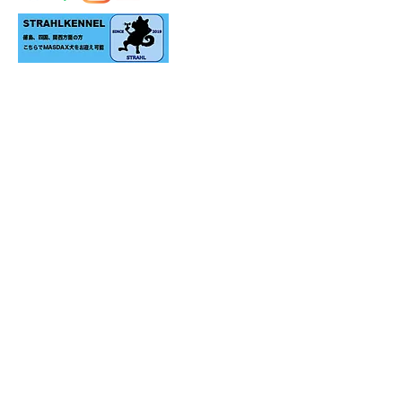
＊生体をお迎えの際はご家族の同意のもとお願い
致します。
＊リアルにお迎えをご検討のお客様のみご予約の
上ご見学承ります。
​＊当犬舎にいない犬種もお探し可能です。リアル
にお迎え可能な場合お探し致します。
​＊ロゴ、画像の無断転載はお断り致します。
代表：舛田 泰久
TEL：090-7390-8221
MAIL：
msdx@i.softbank.jp
福岡県福岡市南区桧原6-7-4
​各種カード対応（要手数料）
・JKC愛犬飼育管理士
・JKCハンドラーB級
・JKCトリマー C級
​
・JKC九州ブロックオフィシャルフォトグラファー