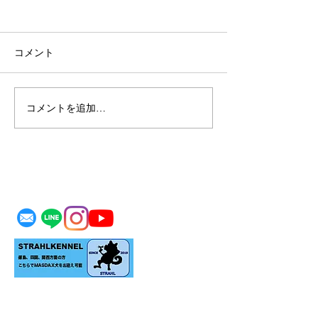
コメント
巣立ち
コメントを追加…
お待たせ致して
す。
MASDAX KENNEL
＊生体をお迎えの際はご家族の同意のもとお願い
致します。
＊リアルにお迎えをご検討のお客様のみご予約の