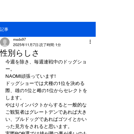
GREAT DANE MASDAX
KENNEL
記事
msdx97
2025年11月7日
読了時間: 1分
性別らしさ
今週を除き、毎週連戦中のドッグショ
ー。
NAOMI頑張っています!
ドッグショーでは犬種の1位を決める
際、雄の1位と雌の1位からセレクトを
します。
やはりインパクトからすると一般的な
ご観覧者はグレートデンであれば大き
い、ブルドッグであればゴツイとかい
った見方をされると思います。
実際BOB選では雄が勝つ事が多いのも