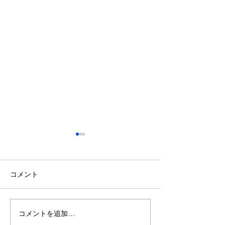
コメント
巣立ち
コメントを追加…
お待たせ致して