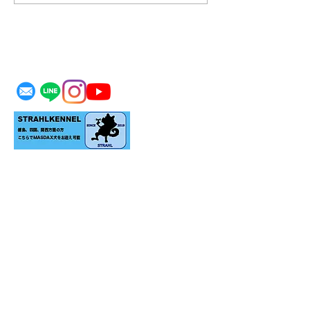
す。
MASDAX KENNEL
＊生体をお迎えの際はご家族の同意のもとお願い
致します。
＊リアルにお迎えをご検討のお客様のみご予約の
上ご見学承ります。
​＊当犬舎にいない犬種もお探し可能です。リアル
にお迎え可能な場合お探し致します。
​＊ロゴ、画像の無断転載はお断り致します。
代表：舛田 泰久
TEL：090-7390-8221
MAIL：
msdx@i.softbank.jp