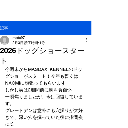
GREAT DANE MASDAX
KENNEL
記事
msdx97
2月3日
読了時間: 1分
2026ドッグショースター
ト
今週末からMASDAX  KENNELのドッ
グショーがスタート！今年も暫くは
NAOMIに頑張ってもらいます！
しかし実は2週間前に脚を負傷💦
一瞬焦りましたが、今は回復していま
す。
グレートデンは意外にも穴掘りが大好
きで、深い穴を掘っていた後に指間炎
に💦