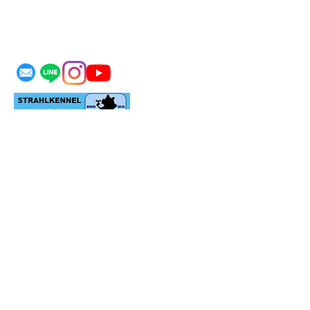
MASDAX KENNEL
＊生体をお迎えの際はご家族の同意のもとお願い
致します。
＊リアルにお迎えをご検討のお客様のみご予約の
上ご見学承ります。
​＊当犬舎にいない犬種もお探し可能です。リアル
にお迎え可能な場合お探し致します。
​＊ロゴ、画像の無断転載はお断り致します。
代表：舛田 泰久
TEL：090-7390-8221
MAIL：
msdx@i.softbank.jp
福岡県福岡市南区桧原6-7-4