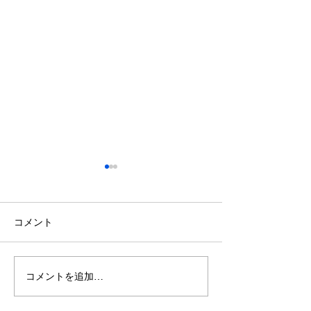
コメント
巣立ち
コメントを追加…
お待たせ致して
す。